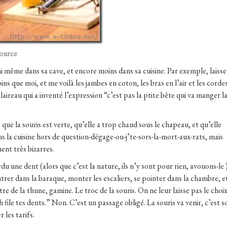
ource
 même dans sa cave, et encore moins dans sa cuisine. Par exemple, laisse
s que moi, et me voilà les jambes en coton, les bras en l’air et les corde
aireau qui a inventé l’expression “c’est pas la ptite bête qui va manger l
que la souris est verte, qu’elle a trop chaud sous le chapeau, et qu’elle
s la cuisine hors de question-dégage-ou-j’te-sors-la-mort-aux-rats, mais
ent très bizarres.
u une dent (alors que c’est la nature, ils n’y sont pour rien, avouons-le 
rer dans la baraque, monter les escaliers, se pointer dans la chambre, e
ntre de la thune, gamine. Le troc de la souris. On ne leur laisse pas le choix
ile tes dents.” Non. C’est un passage obligé. La souris va venir, c’est s
 les tarifs.