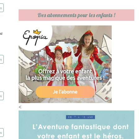
re
Des abonnements pour les enfants !
ne
re
re
<
re